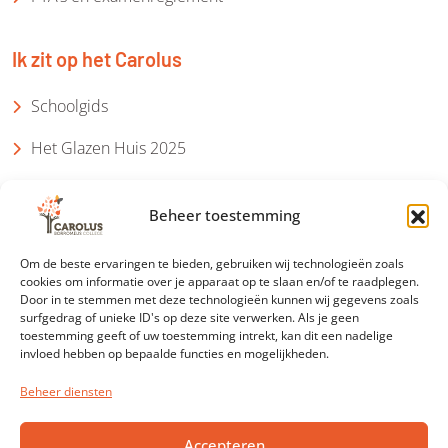
Ik zit op het Carolus
Schoolgids
Het Glazen Huis 2025
Ik ga naar het Carolus
Beheer toestemming
Aanmelden brugklas
Om de beste ervaringen te bieden, gebruiken wij technologieën zoals
cookies om informatie over je apparaat op te slaan en/of te raadplegen.
Groep 7/8
Door in te stemmen met deze technologieën kunnen wij gegevens zoals
surfgedrag of unieke ID's op deze site verwerken. Als je geen
toestemming geeft of uw toestemming intrekt, kan dit een nadelige
Aanmelden informatieavond
invloed hebben op bepaalde functies en mogelijkheden.
Meeloopmiddagen
Beheer diensten
Accepteren